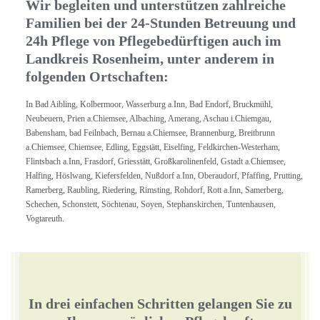
Wir begleiten und unterstützen zahlreiche
Familien bei der 24-Stunden Betreuung und
24h Pflege von Pflegebedürftigen auch im
Landkreis Rosenheim, unter anderem in
folgenden Ortschaften:
In Bad Aibling, Kolbermoor, Wasserburg a.Inn, Bad Endorf, Bruckmühl,
Neubeuern, Prien a.Chiemsee, Albaching, Amerang, Aschau i.Chiemgau,
Babensham, bad Feilnbach, Bernau a.Chiemsee, Brannenburg, Breitbrunn
a.Chiemsee, Chiemsee, Edling, Eggstätt, Eiselfing, Feldkirchen-Westerham,
Flintsbach a.Inn, Frasdorf, Griesstätt, Großkarolinenfeld, Gstadt a.Chiemsee,
Halfing, Höslwang, Kiefersfelden, Nußdorf a.Inn, Oberaudorf, Pfaffing, Prutting,
Ramerberg, Raubling, Riedering, Rimsting, Rohdorf, Rott a.Inn, Samerberg,
Schechen, Schonstett, Söchtenau, Soyen, Stephanskirchen, Tuntenhausen,
Vogtareuth.
In drei einfachen Schritten gelangen Sie zu