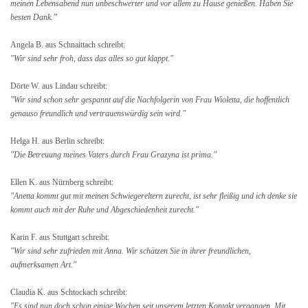
meinen Lebensabend nun unbeschwerter und vor allem zu Hause genießen. Haben Sie
besten Dank.”
Angela B. aus Schnaittach schreibt:
"Wir sind sehr froh, dass das alles so gut klappt."
Dörte W. aus Lindau schreibt:
"Wir sind schon sehr gespannt auf die Nachfolgerin von Frau Wioletta, die hoffentlich
genauso freundlich und vertrauenswürdig sein wird."
Helga H. aus Berlin schreibt:
"Die Betreuung meines Vaters durch Frau Grazyna ist prima."
Ellen K. aus Nürnberg schreibt:
"Anetta kommt gut mit meinen Schwiegereltern zurecht, ist sehr fleißig und ich denke sie
kommt auch mit der Ruhe und Abgeschiedenheit zurecht."
Karin F. aus Stuttgart schreibt:
"Wir sind sehr zufrieden mit Anna. Wir schätzen Sie in ihrer freundlichen,
aufmerksamen Art."
Claudia K. aus Schtockach schreibt:
"Es sind nun doch schon einige Wochen seit unserem letzten Kontakt vergangen. Mit