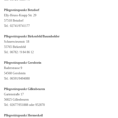
Pflegestützpunkt Betzdorf
Elly-Heuss-Knapp Str. 29
57518 Betzdorf
Tel.: 02741/9741177
Pflegestützpunkt Birkenfeld/Baumholder
Schneewiesenstr. 18
55765 Birkenfeld
Tel.: 06782 / 9 84 86 12
Pflegestützpunkt Gerolstein
Raderstrasse 9
54568 Gerolstein
Tel.: 06591/9494080
Pflegestützpunkt Gillenbeuren
Gartenstraße 17
56825 Gillenbeuren
Tel.: 02677/951888 oder 952870
Pflegestützpunkt Hermeskeil