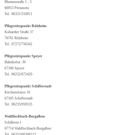
Blumenstraße 1 - 5
66953 Pirmasens
Tel.: 06331/510911
Pflegestützpunkt Rülzheim
Kuhardter Straße 37
76761 Rülzheim
Tel.: 07272/750342
Pflegestützpunkt Speyer
Bahnhofstr. 39
67346 Speyer
Tel.: 06232/672420
Pflegestützpunkt Schifferstadt
Kirchenstrasse 16
67105 Schifferstadt
Tel.: 06235/959535
Waldfischbach-Burgalben
Schillerstr.1
67714 Waldfischbach-Burgalben
Tel.: 06333/60206523