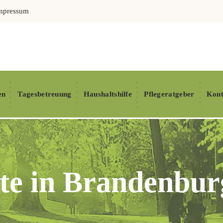
mpressum
en
Tagesbetreuung
Haushaltshilfe
Pflegeratgeber
Kont
kte in Brandenbur