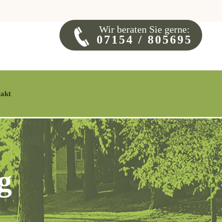
Wir beraten Sie gerne:
07154 / 805695
akt
g