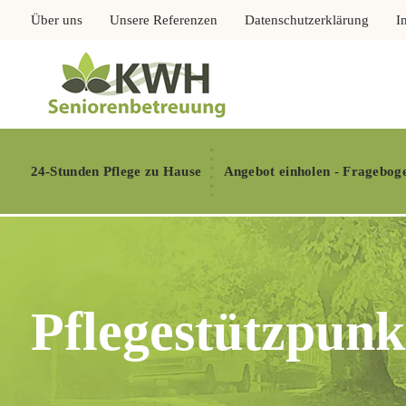
Über uns
Unsere Referenzen
Datenschutzerklärung
I
24-Stunden Pflege zu Hause
Angebot einholen - Fragebog
Pflegestützpun