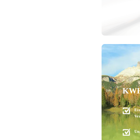
KWH 
Ei
Ve
Un