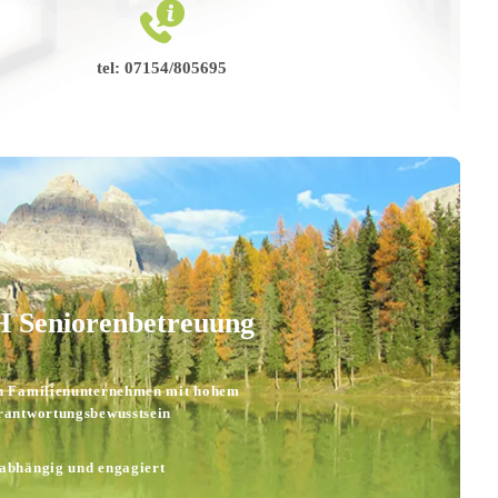
tel: 07154/805695
24 Stunden Pflege und Betreuung in:
BW, Bayern, Saarland,
Hessen und Rheinland Pfalz
Seniorenbetreuung
n Familienunternehmen mit hohem
rantwortungsbewusstsein
Tagesbetreuung im:
Großraum Stuttgart und München
abhängig und engagiert