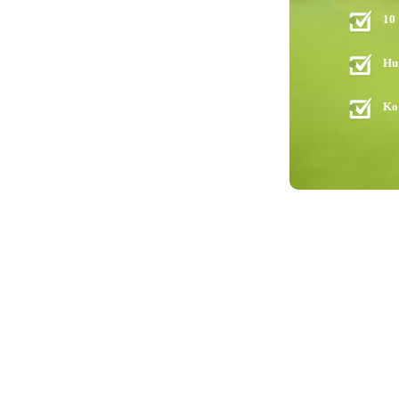
10
Hu
Ko