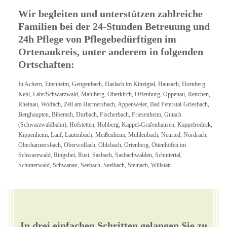
Wir begleiten und unterstützen zahlreiche
Familien bei der 24-Stunden Betreuung und
24h Pflege von Pflegebedürftigen im
Ortenaukreis, unter anderem in folgenden
Ortschaften:
In Achern, Ettenheim, Gengenbach, Haslach im Kinzigtal, Hausach, Hornberg,
Kehl, Lahr/Schwarzwald, Mahlberg, Oberkirch, Offenburg, Oppenau, Renchen,
Rheinau, Wolfach, Zell am Harmersbach, Appenweier, Bad Peterstal-Griesbach,
Berghaupten, Biberach, Durbach, Fischerbach, Friesenheim, Gutach
(Schwarzwaldbahn), Hofstetten, Hohberg, Kappel-Grafenhausen, Kappelrodeck,
Kippenheim, Lauf, Lautenbach, Meißenheim, Mühlenbach, Neuried, Nordrach,
Oberharmersbach, Oberwolfach, Ohlsbach, Ortenberg, Ottenhöfen im
Schwarzwald, Ringshei, Rust, Sasbach, Sasbachwalden, Schuttertal,
Schutterwald, Schwanau, Seebach, Seelbach, Steinach, Willstätt.
In drei einfachen Schritten gelangen Sie zu