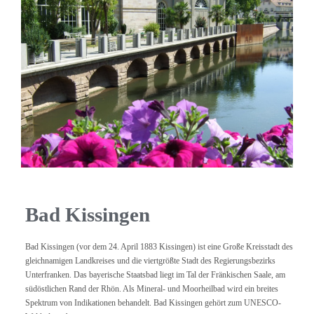
Bad Kissingen
Bad Kissingen (vor dem 24. April 1883 Kissingen) ist eine Große Kreisstadt des
gleichnamigen Landkreises und die viertgrößte Stadt des Regierungsbezirks
Unterfranken. Das bayerische Staatsbad liegt im Tal der Fränkischen Saale, am
südöstlichen Rand der Rhön. Als Mineral- und Moorheilbad wird ein breites
Spektrum von Indikationen behandelt. Bad Kissingen gehört zum UNESCO-