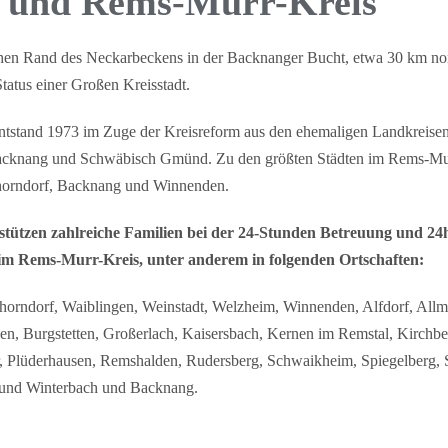
 und Rems-Murr-Kreis
chen Rand des Neckarbeckens in der Backnanger Bucht, etwa 30 km nor
Status einer Großen Kreisstadt.
ntstand 1973 im Zuge der Kreisreform aus den ehemaligen Landkreise
Backnang und Schwäbisch Gmünd. Zu den größten Städten im Rems-Mu
chorndorf, Backnang und Winnenden.
stützen zahlreiche Familien bei der 24-Stunden Betreuung und 24
 im Rems-Murr-Kreis, unter anderem in folgenden Ortschaften:
chorndorf, Waiblingen, Weinstadt, Welzheim, Winnenden, Alfdorf, Allme
n, Burgstetten, Großerlach, Kaisersbach, Kernen im Remstal, Kirchbe
 Plüderhausen, Remshalden, Rudersberg, Schwaikheim, Spiegelberg, 
 und Winterbach und Backnang.