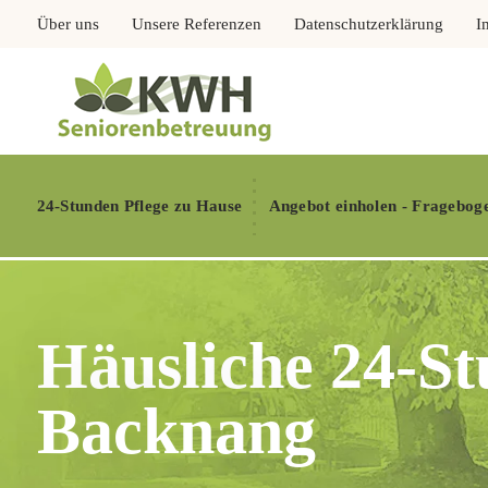
Über uns
Unsere Referenzen
Datenschutzerklärung
I
24-Stunden Pflege zu Hause
Angebot einholen - Fragebog
Häusliche 24-St
Backnang