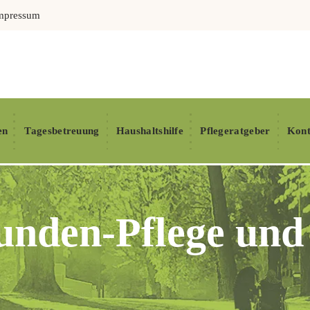
mpressum
en
Tagesbetreuung
Haushaltshilfe
Pflegeratgeber
Kont
unden-Pflege und