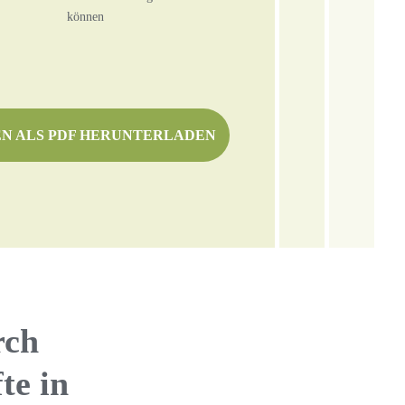
können
N ALS PDF HERUNTERLADEN
rch
te in